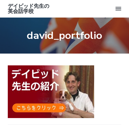
デイビッド先生の
英会話学校
四
日
S
S
S
市
k
k
k
英
david_portfolio
会
i
i
i
話
学
p
p
p
校
t
t
t
イ
ギ
o
o
o
リ
p
m
f
ス
人
r
a
o
先
生
i
i
o
m
n
t
a
c
e
r
o
r
y
n
n
t
a
e