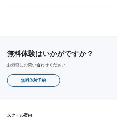
v
n
i
t
g
a
t
i
o
n
無料体験はいかがですか？
お気軽にお問い合わせください
無料体験予約
スクール案内